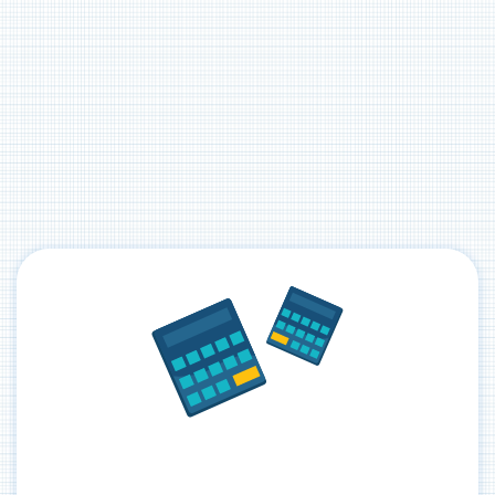
תרגול שלה
מודל 25-7525% מהזמן = לימוד תיאוריה 75% מהזמן =
טיפ מספר 2