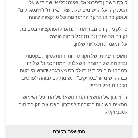
קורס חשבון דיפרנציאלי ואינטגרלי א’ שם דגש על
הטכניקה ועל היישומים של נושאי “נגזרות” ו”אינטגרלים”,
ועוסק ברובו בחקר ההתנהגות של פונקציות שונות.
כחלק מהקורס נבחן את התנהגות הפונקציות בסביבת
נקודה מסוימת וגם נסתכל ב-zoom out,
על המגמות הכלליות שלהן.
האופי היצירתי של הקורס הזה, ההתעסקות בקטנות
ובדקויות של החומר והשאלות “המתחכמות” של חזי
במבחנים הופכות אותו לקורס מאתגר שדורש מיומנות
גבוהה, שימוש “בטריקים” ותשומת לב גבוהה לפרטים
הקטנים בכל תרגיל.
זיהוי נכון של הנושא (ותת הנושא) של התרגיל, ושימוש
מתאים בשיטות המובנות לפתרון יהפכו את הקורס הזה
לטכני וקליל.
הנושאים בקורס