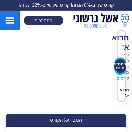
קורס שני ב-8% הנחה! קורס שלישי ב-12% הנחה!
התחברות
חדוא
א’
דף
הבית
קבוצת
להתנסות
הקורס
»
חינם
כאן
מקבץ
קורסים
»
חדוא
א’
הסבר על הקורס