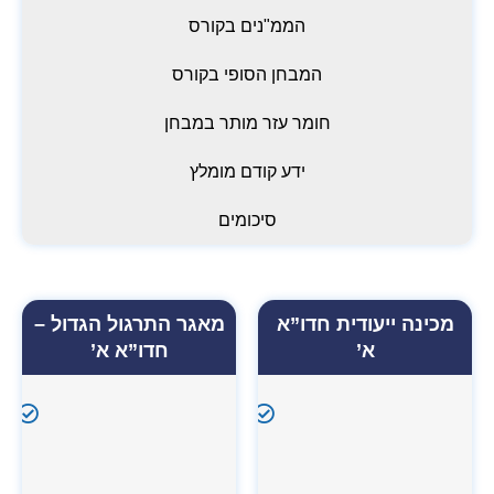
הממ"נים בקורס
המבחן הסופי בקורס
חומר עזר מותר במבחן
ידע קודם מומלץ
סיכומים
מכינה ייעודית חדו”א
מאגר התרגול הגדול –
א’
חדו”א א’
לומדים
ל
מדויק
א
ומגיעים
ל
בשליטה
ל